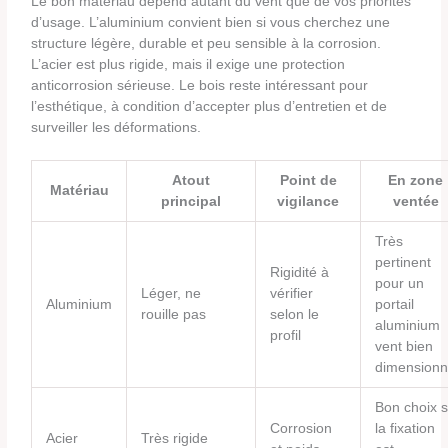
Le bon matériau dépend autant du vent que de vos priorités
d’usage. L’aluminium convient bien si vous cherchez une
structure légère, durable et peu sensible à la corrosion.
L’acier est plus rigide, mais il exige une protection
anticorrosion sérieuse. Le bois reste intéressant pour
l’esthétique, à condition d’accepter plus d’entretien et de
surveiller les déformations.
Atout
Point de
En zone
Matériau
principal
vigilance
ventée
Très
pertinent
Rigidité à
pour un
Léger, ne
vérifier
Aluminium
portail
rouille pas
selon le
aluminium
profil
vent bien
dimension
Bon choix s
Corrosion
la fixation
Acier
Très rigide