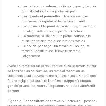
Les piliers ou poteaux
: s’ils sont creux, fissurés
ou mal scellés, tout le portail en pâtit.
Les gonds et paumelles
: ils encaissent les
mouvements répétés et la traction du vent.
La serrure et le point de verrouillage
: un léger
décalage suffit à compliquer la fermeture.
La traverse haute
: sur un portail battant, elle
subit une torsion marquée lors des rafales.
Le sol de passage
: un terrain qui bouge, se
tasse ou gonfle avec l’humidité dérègle
l’alignement.
Avant de renforcer un portail, vérifiez aussi le terrain autour
de l’entrée : un sol humide, un remblai récent ou un
tassement local peuvent suffire à fausser l’axe. En pratique,
l’ordre logique est toujours le même :
support/poteaux
,
gonds/paumelles
,
verrouillage/serrure
, puis
butée/arrêt
de vent
.
Signes qui nécessitent des travaux :
poteau qui penche,
fissure au niveau du scellement, vantail qui touche le sol,